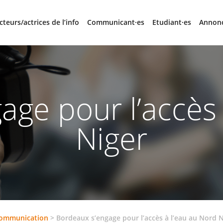
cteurs/actrices de l’info
Communicant·es
Etudiant·es
Annon
age pour l’accès 
Niger
communication
>
Bordeaux s’engage pour l’accès à l’eau au Nord 