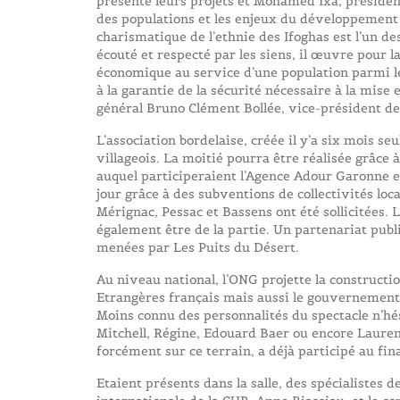
présenté leurs projets et Mohamed Ixa, président 
des populations et les enjeux du développement 
charismatique de l’ethnie des Ifoghas est l’un de
écouté et respecté par les siens, il œuvre pour l
économique au service d’une population parmi les
à la garantie de la sécurité nécessaire à la mise
général Bruno Clément Bollée, vice-président d
L’association bordelaise, créée il y’a six mois 
villageois. La moitié pourra être réalisée grâce à
auquel participeraient l’Agence Adour Garonne et
jour grâce à des subventions de collectivités loc
Mérignac, Pessac et Bassens ont été sollicitées.
également être de la partie. Un partenariat publi
menées par Les Puits du Désert.
Au niveau national, l’ONG projette la constructio
Etrangères français mais aussi le gouvernement 
Moins connu des personnalités du spectacle n’hés
Mitchell, Régine, Edouard Baer ou encore Laurent
forcément sur ce terrain, a déjà participé au fi
Etaient présents dans la salle, des spécialistes d