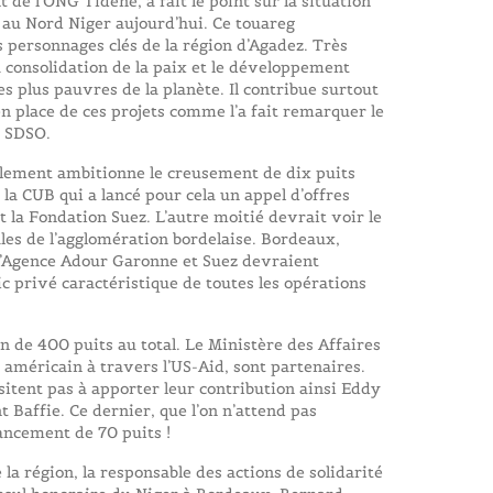
de l’ONG Tidène, a fait le point sur la situation
au Nord Niger aujourd’hui. Ce touareg
s personnages clés de la région d’Agadez. Très
a consolidation de la paix et le développement
 plus pauvres de la planète. Il contribue surtout
 en place de ces projets comme l’a fait remarquer le
e SDSO.
seulement ambitionne le creusement de dix puits
 la CUB qui a lancé pour cela un appel d’offres
 la Fondation Suez. L’autre moitié devrait voir le
ales de l’agglomération bordelaise. Bordeaux,
 L’Agence Adour Garonne et Suez devraient
c privé caractéristique de toutes les opérations
n de 400 puits au total. Le Ministère des Affaires
américain à travers l’US-Aid, sont partenaires.
itent pas à apporter leur contribution ainsi Eddy
 Baffie. Ce dernier, que l’on n’attend pas
nancement de 70 puits !
e la région, la responsable des actions de solidarité