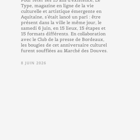
Pour fêter ses 15 ans d’existence, Le
Type, magazine en ligne de la vie
culturelle et artistique émergente en
Aquitaine, s’était lancé un pari : être
présent dans la ville le même jour, le
samedi 6 juin, en 15 lieux, 15 étapes et
15 formats différents. En collaboration
avec le Club de la presse de Bordeaux,
les bougies de cet anniversaire culturel
furent soufflées au Marché des Douves.
8 JUIN 2026