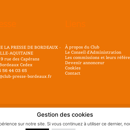
esse
Liens
À propos du Club
E LA PRESSE DE BORDEAUX -
Le Conseil d’Administration
LLE-AQUITAINE
Les commissions et leurs référe
 9 rue des Capérans
Devenir annonceur
Bordeaux Cedex
Cookies
05 56 44 03 65
Contact
@club-presse-bordeaux.fr
Gestion des cookies
éservés - Mentions légales
érience sur notre site. Si vous continuez à utiliser ce dernier, 