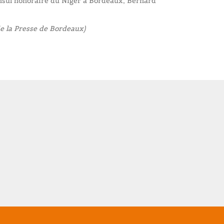
onsul honoraire du Niger à Bordeaux, Bernard
de la Presse de Bordeaux)