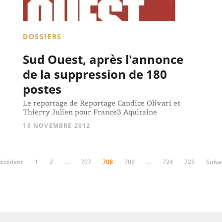
DOSSIERS
Sud Ouest, après l'annonce
de la suppression de 180
postes
Le reportage de Reportage Candice Olivari et
Thierry Julien pour France3 Aquitaine
10 NOVEMBRE 2012
récédent
1
2
…
707
708
709
…
724
725
Suiva