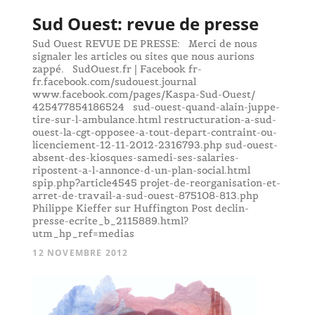
Sud Ouest: revue de presse
Sud Ouest REVUE DE PRESSE: Merci de nous
signaler les articles ou sites que nous aurions
zappé. SudOuest.fr | Facebook fr-
fr.facebook.com/sudouest.journal
www.facebook.com/pages/Kaspa-Sud-Ouest/
425477854186524 sud-ouest-quand-alain-juppe-
tire-sur-l-ambulance.html restructuration-a-sud-
ouest-la-cgt-opposee-a-tout-depart-contraint-ou-
licenciement-12-11-2012-2316793.php sud-ouest-
absent-des-kiosques-samedi-ses-salaries-
ripostent-a-l-annonce-d-un-plan-social.html
spip.php?article4545 projet-de-reorganisation-et-
arret-de-travail-a-sud-ouest-875108-813.php
Philippe Kieffer sur Huffington Post declin-
presse-ecrite_b_2115889.html?
utm_hp_ref=medias
12 NOVEMBRE 2012