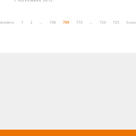
7 NOVEMBRE 2012
récédent
1
2
…
708
709
710
…
724
725
Suiva