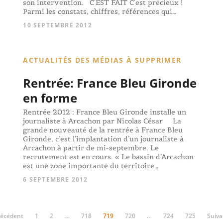
son intervention. C'EST FAIT C'est précieux !
Parmi les constats, chiffres, références qui…
10 SEPTEMBRE 2012
ACTUALITÉS DES MÉDIAS À SUPPRIMER
Rentrée: France Bleu Gironde
en forme
Rentrée 2012 : France Bleu Gironde installe un
journaliste à Arcachon par Nicolas César La
grande nouveauté de la rentrée à France Bleu
Gironde, c’est l’implantation d’un journaliste à
Arcachon à partir de mi-septembre. Le
recrutement est en cours. « Le bassin d’Arcachon
est une zone importante du territoire…
6 SEPTEMBRE 2012
récédent
1
2
…
718
719
720
…
724
725
Suiva