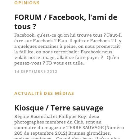
OPINIONS
FORUM / Facebook, l'ami de
tous ?
Facebook, qu'est-ce qu'on lui trouve tous ? Faut-il
être sur Facebook ? Faut-il quitter Facebook ? Il y
a quelques semaines à peine, on nous promettait
la faillite, on nous terrorisait : Facebook nous
volait notre image, allait se faire payer ? Qu'en
pensez-vous ? FB vous est utile…
14 SEPTEMBRE 2012
ACTUALITÉ DES MÉDIAS
Kiosque / Terre sauvage
Régine Rosenthal et Philippe Roy, deux
photographes membres du Club, sont au
sommaire du magazine TERRE SAUVAGE (Numéro
285 de septembre 2012) Brumes girondines,
moites tropiques... Quand c'est beau, il n'y a plus