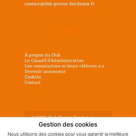
contact@club-presse-bordeaux.fr
Liens
À propos du Club
Le Conseil d’Administration
Les commissions et leurs référent.e.s
Devenir annonceur
Cookies
Contact
@ 2026 Club Presse Bordeaux -
Tous droits réservés - Mentions
Gestion des cookies
légales
Nous utilisons des cookies pour vous garantir la meilleure