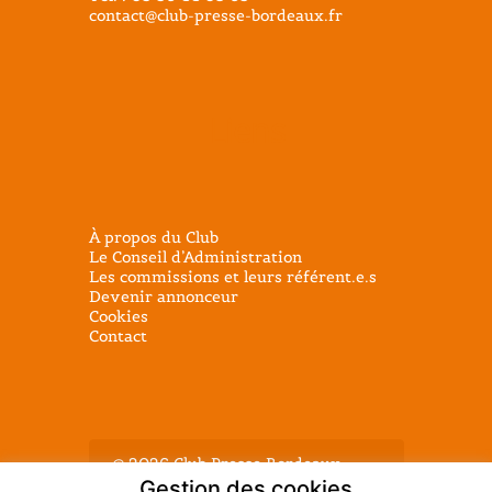
contact@club-presse-bordeaux.fr
Liens
À propos du Club
Le Conseil d’Administration
Les commissions et leurs référent.e.s
Devenir annonceur
Cookies
Contact
@ 2026 Club Presse Bordeaux -
Tous droits réservés - Mentions
Gestion des cookies