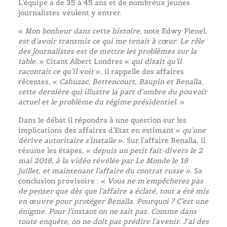
L’équipe a de 35 à 45 ans et de nombreux jeunes
journalistes veulent y entrer.
«
Mon bonheur dans cette histoire,
note Edwy Plenel,
est d’avoir transmis ce qui me tenait à cœur. Le rôle
des journalistes est de mettre les problèmes sur la
table.
» Citant Albert Londres «
qui disait qu’il
racontait ce qu’il voit
», il rappelle des affaires
récentes, «
Cahuzac, Bettencourt, Baupin et Benalla,
cette dernière qui illustre la part d’ombre du pouvoir
actuel et le problème du régime présidentiel.
»
Dans le débat il répondra à une question sur les
implications des affaires d’Etat en estimant «
qu’une
dérive autoritaire s’installe
». Sur l’affaire Benalla, il
résume les étapes, «
depuis un petit fait-divers le 2
mai 2018, à la vidéo révélée par Le Monde le 18
juillet, et maintenant l’affaire du contrat russe ».
Sa
conclusion provisoire : «
Vous ne m’empêcherez pas
de penser que dès que l’affaire a éclaté, tout a été mis
en œuvre pour protéger Benalla. Pourquoi ? C’est une
énigme. Pour l’instant on ne sait pas. Comme dans
toute enquête, on ne doit pas prédire l’avenir. J’ai des