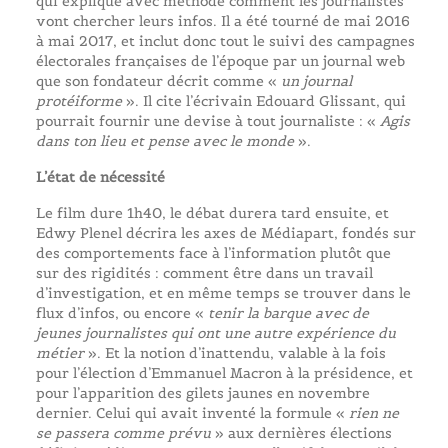
qui explique avec méthode comment les journalistes
vont chercher leurs infos. Il a été tourné de mai 2016
à mai 2017, et inclut donc tout le suivi des campagnes
électorales françaises de l’époque par un journal web
que son fondateur décrit comme «
un journal
protéiforme
». Il cite l’écrivain Edouard Glissant, qui
pourrait fournir une devise à tout journaliste : «
Agis
dans ton lieu et pense avec le monde
».
L’état de nécessité
Le film dure 1h40, le débat durera tard ensuite, et
Edwy Plenel décrira les axes de Médiapart, fondés sur
des comportements face à l’information plutôt que
sur des rigidités : comment être dans un travail
d’investigation, et en même temps se trouver dans le
flux d’infos, ou encore «
tenir la barque avec de
jeunes journalistes qui ont une autre expérience du
métier
». Et la notion d’inattendu, valable à la fois
pour l’élection d’Emmanuel Macron à la présidence, et
pour l’apparition des gilets jaunes en novembre
dernier. Celui qui avait inventé la formule «
rien ne
se passera comme prévu
» aux dernières élections