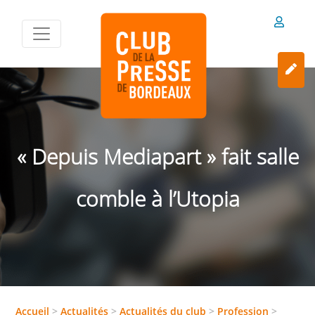
« Depuis Mediapart » fait salle
comble à l’Utopia
Accueil
>
Actualités
>
Actualités du club
>
Profession
>