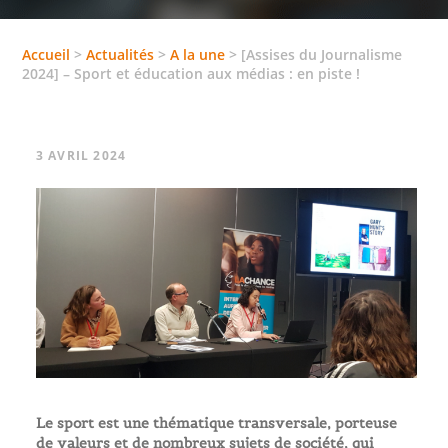
Accueil
>
Actualités
>
A la une
>
[Assises du Journalisme
2024] – Sport et éducation aux médias : en piste !
3 AVRIL 2024
Le sport est une thématique transversale, porteuse
de valeurs et de nombreux sujets de société, qui