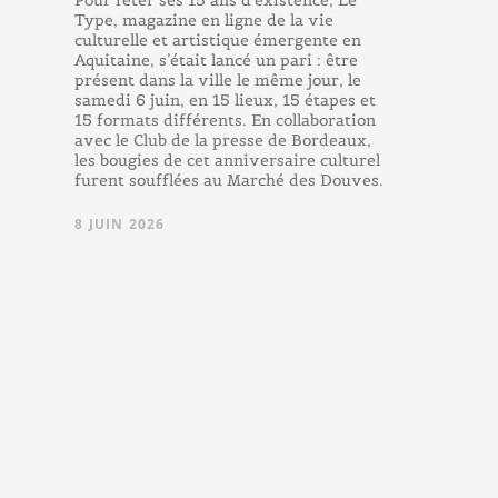
Pour fêter ses 15 ans d’existence, Le
Type, magazine en ligne de la vie
culturelle et artistique émergente en
Aquitaine, s’était lancé un pari : être
présent dans la ville le même jour, le
samedi 6 juin, en 15 lieux, 15 étapes et
15 formats différents. En collaboration
avec le Club de la presse de Bordeaux,
les bougies de cet anniversaire culturel
furent soufflées au Marché des Douves.
8 JUIN 2026