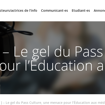
cteurs/actrices de l’info
Communicant·es
Etudiant·es
Annon
] – Le gel du Pass
ur l’Éducation 
é ] – Le gel du Pass Culture, une menace pour l’Éducation aux méd