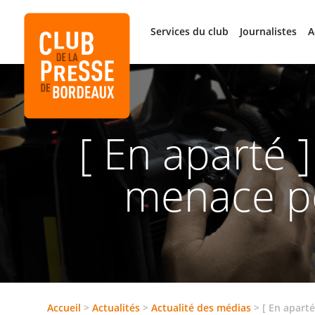
Services du club
Journalistes
A
[ En aparté 
menace po
Accueil
>
Actualités
>
Actualité des médias
>
[ En apart