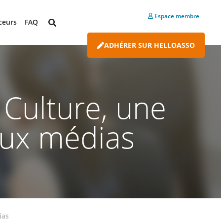
Espace membre
ceurs
FAQ
ADHÉRER SUR HELLOASSO
 Culture, une
aux médias
ias