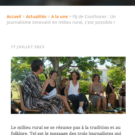
Accueil
>
Actualités
>
A la une
>
FIJ de Couthures : Un
journalisme innovant en milieu rural, c’est possible !
17 JUILLET 2023
Le milieu rural ne se résume pas à la tradition et au
folklore. Tel est le message des trois journalistes qui