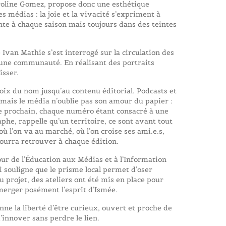
aroline Gomez, propose donc une esthétique
s médias : la joie et la vivacité s’expriment à
nte à chaque saison mais toujours dans des teintes
 Ivan Mathie s’est interrogé sur la circulation des
d’une communauté. En réalisant des portraits
isser.
hoix du nom jusqu’au contenu éditorial. Podcasts et
 mais le média n’oublie pas son amour du papier :
re prochain, chaque numéro étant consacré à une
he, rappelle qu’un territoire, ce sont avant tout
 où l’on va au marché, où l’on croise ses ami.e.s,
 pourra retrouver à chaque édition.
r de l’Éducation aux Médias et à l’Information
i souligne que le prisme local permet d’oser
u projet, des ateliers ont été mis en place pour
 émerger posément l’esprit d’Ismée.
ne la liberté d’être curieux, ouvert et proche de
’innover sans perdre le lien.