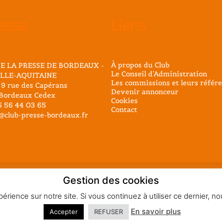
esse
Liens
À propos du Club
E LA PRESSE DE BORDEAUX -
Le Conseil d’Administration
LLE-AQUITAINE
Les commissions et leurs référe
 9 rue des Capérans
Devenir annonceur
Bordeaux Cedex
Cookies
05 56 44 03 65
Contact
@club-presse-bordeaux.fr
Gestion des cookies
éservés - Mentions légales
érience sur notre site. Si vous continuez à utiliser ce dernier, 
En savoir plus
Accepter
REFUSER