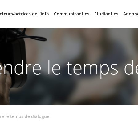
cteurs/actrices de l’info
Communicant·es
Etudiant·es
Annon
endre le temps d
re le temps de dialoguer