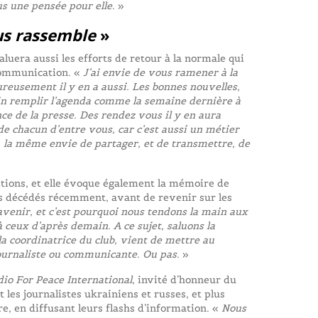
us une pensée pour elle
. »
us rassemble
»
luera aussi les efforts de retour à la normale qui
 communication. «
J’ai envie de vous ramener à la
ureusement il y en a aussi. Les bonnes nouvelles,
in remplir l’agenda comme la semaine dernière à
e de la presse. Des rendez vous il y en aura
 de chacun d’entre vous, car c’est aussi un métier
, la même envie de partager, et de transmettre, de
itions, et elle évoque également la mémoire de
is décédés récemment, avant de revenir sur les
l’avenir, et c’est pourquoi nous tendons la main aux
ceux d’après demain. A ce sujet, saluons la
 la coordinatrice du club, vient de mettre au
ournaliste ou communicante. Ou pas
. »
io For Peace International
, invité d’honneur du
 les journalistes ukrainiens et russes, et plus
e, en diffusant leurs flashs d’information. «
Nous