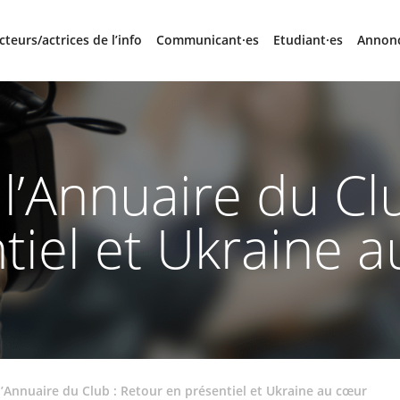
cteurs/actrices de l’info
Communicant·es
Etudiant·es
Annon
l’Annuaire du Cl
tiel et Ukraine 
l’Annuaire du Club : Retour en présentiel et Ukraine au cœur