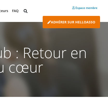
Espace membre
ceurs
FAQ
ADHÉRER SUR HELLOASSO
ub : Retour en
au cœur