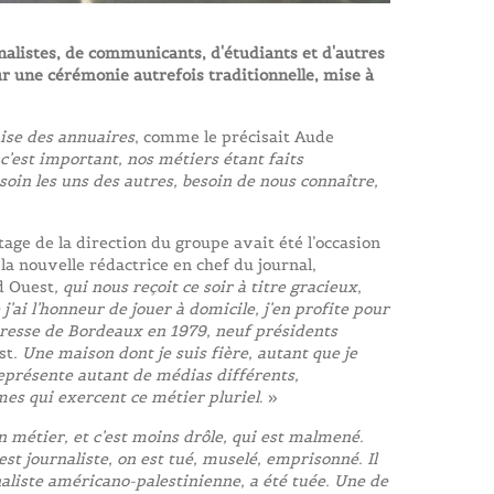
nalistes, de communicants, d'étudiants et d'autres
r une cérémonie autrefois traditionnelle, mise à
ise des annuaires
, comme le précisait Aude
 c’est important, nos métiers étant faits
soin les uns des autres, besoin de nous connaître,
age de la direction du groupe avait été l’occasion
a nouvelle rédactrice en chef du journal,
d Ouest
, qui nous reçoit ce soir à titre gracieux
,
j’ai l’honneur de jouer à domicile, j’en profite pour
presse de Bordeaux en 1979, neuf présidents
st
. Une maison dont je suis fière, autant que je
représente autant de médias différents,
es qui exercent ce métier pluriel
. »
n métier, et c’est moins drôle, qui est malmené.
st journaliste, on est tué, muselé, emprisonné. Il
naliste américano-palestinienne, a été tuée. Une de