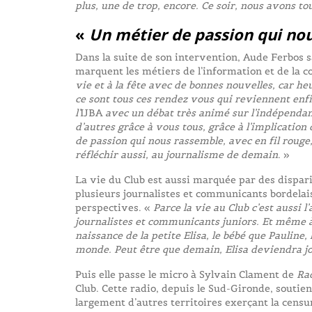
plus, une de trop, encore. Ce soir, nous avons to
«
Un métier de passion qui no
Dans la suite de son intervention, Aude Ferbos sa
marquent les métiers de l’information et de la
vie et à la fête avec de bonnes nouvelles, car he
ce sont tous ces rendez vous qui reviennent enf
l’
IJBA
avec un débat très animé sur l’indépendanc
d’autres grâce à vous tous, grâce à l’implication
de passion qui nous rassemble, avec en fil rouge
réfléchir aussi, au journalisme de demain
. »
La vie du Club est aussi marquée par des dispar
plusieurs journalistes et communicants bordela
perspectives. «
Parce la vie au Club c’est aussi 
journalistes et communicants juniors. Et même à 
naissance de la petite Elisa, le bébé que Pauline,
monde. Peut être que demain, Elisa deviendra j
Puis elle passe le micro à Sylvain Clament de
Rad
Club. Cette radio, depuis le Sud-Gironde, soutient
largement d’autres territoires exerçant la censur