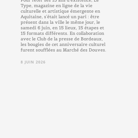
Pour fêter ses 15 ans d’existence, Le
Type, magazine en ligne de la vie
culturelle et artistique émergente en
Aquitaine, s’était lancé un pari : être
présent dans la ville le même jour, le
samedi 6 juin, en 15 lieux, 15 étapes et
15 formats différents. En collaboration
avec le Club de la presse de Bordeaux,
les bougies de cet anniversaire culturel
furent soufflées au Marché des Douves.
8 JUIN 2026