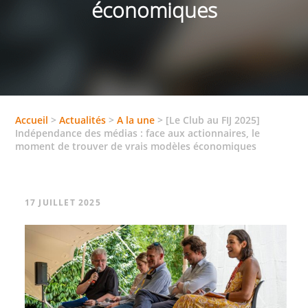
économiques
Accueil
>
Actualités
>
A la une
>
[Le Club au FIJ 2025]
Indépendance des médias : face aux actionnaires, le
moment de trouver de vrais modèles économiques
17 JUILLET 2025