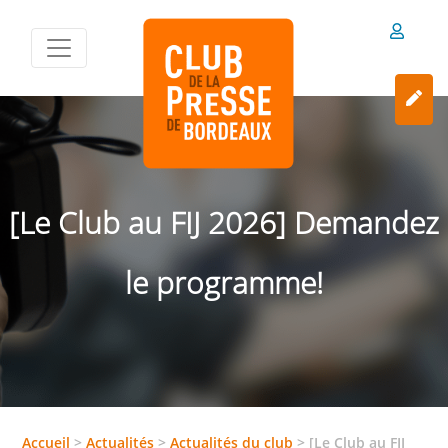
[Le Club au FIJ 2026] Demandez
le programme!
Accueil
>
Actualités
>
Actualités du club
>
[Le Club au FIJ