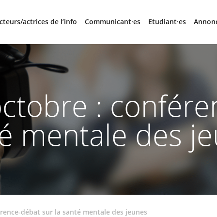
cteurs/actrices de l’info
Communicant·es
Etudiant·es
Annon
ctobre : confére
é mentale des j
érence-débat sur la santé mentale des jeunes