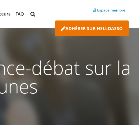
Espace membre
ceurs
FAQ
ADHÉRER SUR HELLOASSO
nce-débat sur la
eunes