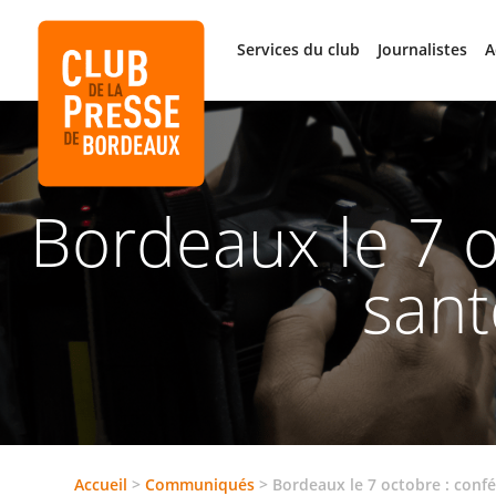
Services du club
Journalistes
A
Bordeaux le 7 o
sant
Accueil
>
Communiqués
>
Bordeaux le 7 octobre : conf