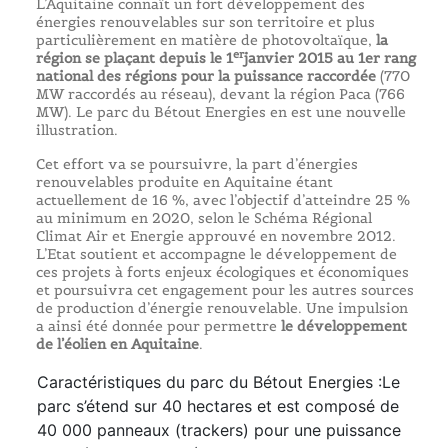
L’Aquitaine connaît un fort développement des
énergies renouvelables sur son territoire et plus
particulièrement en matière de photovoltaïque,
la
er
région se plaçant
depuis le 1
janvier 2015
au
1er
rang
national des régions p
our la puissance raccordée
(770
MW raccordés au réseau), devant la région Paca (766
MW). Le parc du Bétout Energies en est une nouvelle
illustration.
Cet effort va se poursuivre, la part d’énergies
renouvelables produite en Aquitaine étant
actuellement de 16 %, avec l’objectif d’atteindre 25 %
au minimum en 2020, selon le Schéma Régional
Climat Air et Energie approuvé en novembre 2012.
L’Etat soutient et accompagne le développement de
ces projets à forts enjeux écologiques et économiques
et poursuivra cet engagement pour les autres sources
de production d’énergie renouvelable. Une impulsion
a ainsi été donnée pour permettre
le développement
de l’éolien en Aquitaine
.
Caractéristiques du parc du Bétout Energies :Le
parc s’étend sur 40 hectares et est composé de
40 000 panneaux (trackers) pour une puissance