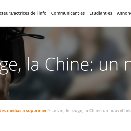
cteurs/actrices de l’info
Communicant·es
Etudiant·es
Annon
uge, la Chine: u
 des médias à supprimer
>
Le vin, le rouge, la Chine: un nouvel h