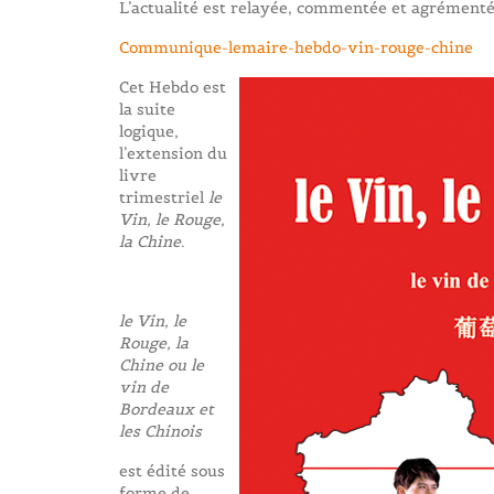
L’actualité est relayée, commentée et agrémenté
Communique-lemaire-hebdo-vin-rouge-chine
Cet Hebdo est
la suite
logique,
l’extension du
livre
trimestriel
le
Vin, le Rouge,
la Chine
.
le Vin, le
Rouge, la
Chine ou le
vin de
Bordeaux et
les Chinois
est édité sous
forme de