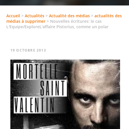
Accueil
>
Actualités
>
Actualité des médias
>
actualités des
médias à supprimer
>
Nouvelles écritures: le cas
L'Equipe/ExploreL'affaire Pistorius, comme un polar
19 OCTOBRE 2013