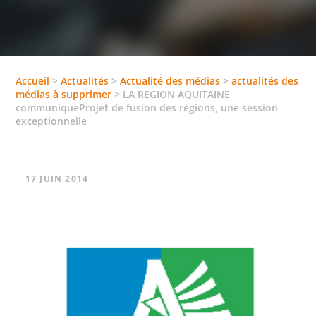
Accueil
>
Actualités
>
Actualité des médias
>
actualités des
médias à supprimer
>
LA REGION AQUITAINE
communiqueProjet de fusion des régions, une session
exceptionnelle
17 JUIN 2014