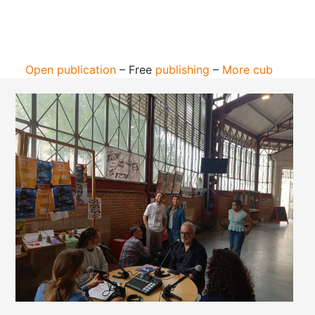
Open publication
– Free
publishing
–
More cub