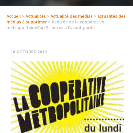
Accueil
>
Actualités
>
Actualité des médias
>
actualités des
médias à supprimer
>
Rentrée de la coopérative
metropolitaineCap Sciences à l'avant-garde
18 OCTOBRE 2012