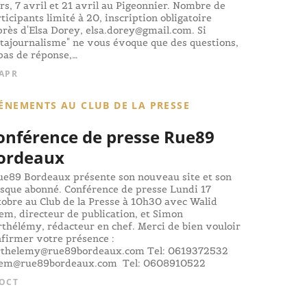
s, 7 avril et 21 avril au Pigeonnier. Nombre de
ticipants limité à 20, inscription obligatoire
rès d'Elsa Dorey, elsa.dorey@gmail.com. Si
tajournalisme" ne vous évoque que des questions,
pas de réponse,…
 APR
ÉNEMENTS AU CLUB DE LA PRESSE
onférence de presse Rue89
ordeaux
e89 Bordeaux présente son nouveau site et son
sque abonné. Conférence de presse Lundi 17
obre au Club de la Presse à 10h30 avec Walid
em, directeur de publication, et Simon
thélémy, rédacteur en chef. Merci de bien vouloir
firmer votre présence :
rthelemy@rue89bordeaux.com Tel: 0619372532
lem@rue89bordeaux.com Tel: 0608910522
 OCT