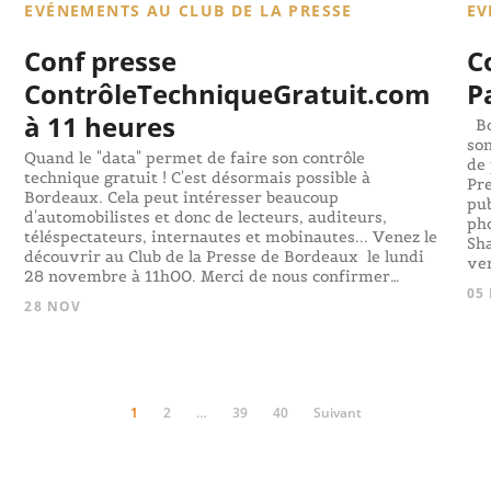
EVÉNEMENTS AU CLUB DE LA PRESSE
EV
Conf presse
C
ContrôleTechniqueGratuit.com
P
à 11 heures
Bo
son
Quand le "data" permet de faire son contrôle
de 
technique gratuit ! C'est désormais possible à
Pre
Bordeaux. Cela peut intéresser beaucoup
pub
d'automobilistes et donc de lecteurs, auditeurs,
pho
téléspectateurs, internautes et mobinautes... Venez le
Sh
découvrir au Club de la Presse de Bordeaux le lundi
ver
28 novembre à 11h00. Merci de nous confirmer…
05
28 NOV
1
2
…
39
40
Suivant