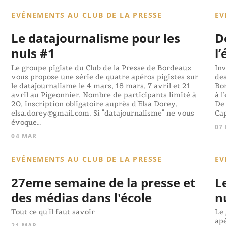
EVÉNEMENTS AU CLUB DE LA PRESSE
EV
Le datajournalisme pour les
D
nuls #1
l
Le groupe pigiste du Club de la Presse de Bordeaux
Inv
vous propose une série de quatre apéros pigistes sur
des
le datajournalisme le 4 mars, 18 mars, 7 avril et 21
Bor
avril au Pigeonnier. Nombre de participants limité à
à l
20, inscription obligatoire auprès d'Elsa Dorey,
De 
elsa.dorey@gmail.com. Si "datajournalisme" ne vous
Ca
évoque…
07
04 MAR
EVÉNEMENTS AU CLUB DE LA PRESSE
EV
27eme semaine de la presse et
L
des médias dans l'école
n
Tout ce qu'il faut savoir
Le 
apé
21 MAR