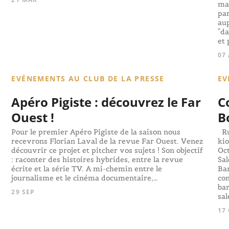
mar
par
aup
"da
et 
07
EVÉNEMENTS AU CLUB DE LA PRESSE
EV
Apéro Pigiste : découvrez le Far
C
Ouest !
B
Pour le premier Apéro Pigiste de la saison nous
Ru
recevrons Florian Laval de la revue Far Ouest. Venez
kio
découvrir ce projet et pitcher vos sujets ! Son objectif
Oct
: raconter des histoires hybrides, entre la revue
Sal
écrite et la série TV. A mi-chemin entre le
Bar
journalisme et le cinéma documentaire,…
con
ba
29 SEP
sa
17