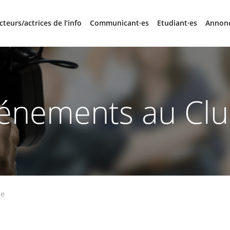
cteurs/actrices de l’info
Communicant·es
Etudiant·es
Annon
énements au Clu
se