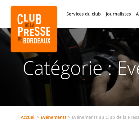
Services du club
Journalistes
A
Catégorie :
Ev
Accueil
>
Événements
>
Evénements au Club de la Pres