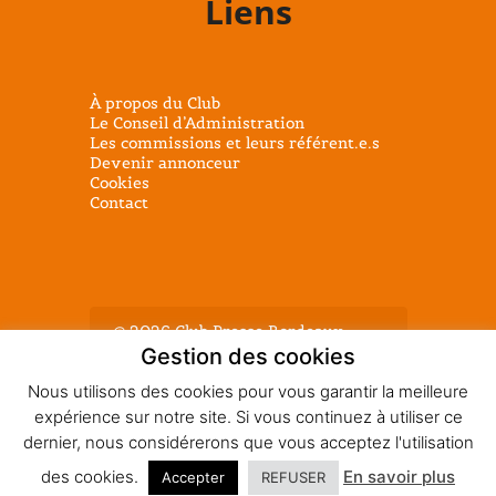
Liens
À propos du Club
Le Conseil d’Administration
Les commissions et leurs référent.e.s
Devenir annonceur
Cookies
Contact
@ 2026 Club Presse Bordeaux -
Tous droits réservés - Mentions
Gestion des cookies
légales
Nous utilisons des cookies pour vous garantir la meilleure
expérience sur notre site. Si vous continuez à utiliser ce
dernier, nous considérerons que vous acceptez l'utilisation
des cookies.
En savoir plus
Accepter
REFUSER