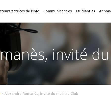
cteurs/actrices de l’info
Communicant·es
Etudiant·es
Annon
manès, invité du
b
>
Alexandre Romanès, invité du mois au Club