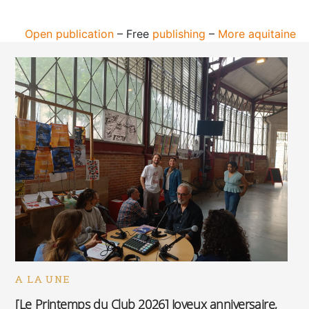
Open publication
– Free
publishing
–
More aquitaine
A LA UNE
[Le Printemps du Club 2026] Joyeux anniversaire,