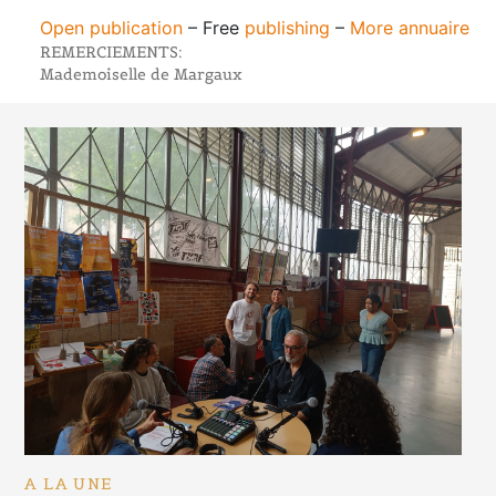
Open publication
– Free
publishing
–
More annuaire
REMERCIEMENTS:
Mademoiselle de Margaux
A LA UNE