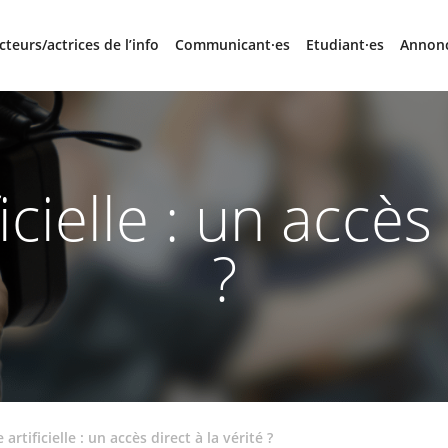
cteurs/actrices de l’info
Communicant·es
Etudiant·es
Annon
icielle : un accès
?
 artificielle : un accès direct à la vérité ?