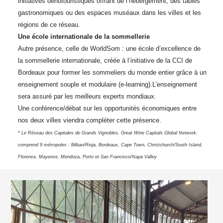
initiatives oenotouristiques offrant de l’hébergement, des tables
gastronomiques ou des espaces muséaux dans les villes et les
régions de ce réseau.
Une école internationale de la sommellerie
Autre présence, celle de WorldSom : une école d’excellence de
la sommellerie internationale, créée à l’initiative de la CCI de
Bordeaux pour former les sommeliers du monde entier grâce à un
enseignement souple et modulaire (e-learning).L’enseignement
sera assuré par les meilleurs experts mondiaux.
Une conférence/débat sur les opportunités économiques entre
nos deux villes viendra compléter cette présence.
* Le Réseau des Capitales de Grands Vignobles, Great Wine Capitals Global Network,
comprend 9 métropoles : Bilbao/Rioja, Bordeaux, Cape Town, Christchurch/South Island,
Florence, Mayence, Mendoza, Porto et San Francisco/Napa Valley