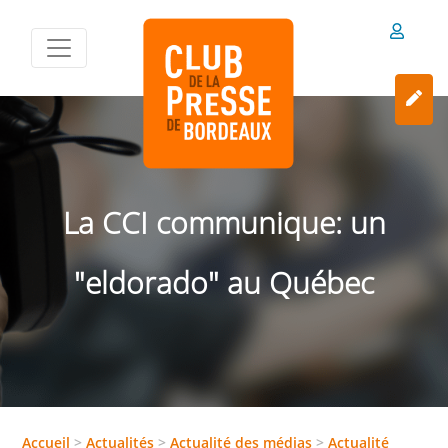
La CCI communique: un
"eldorado" au Québec
Accueil
>
Actualités
>
Actualité des médias
>
Actualité