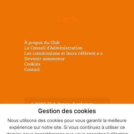
Liens
À propos du Club
Le Conseil d’Administration
Les commissions et leurs référent.e.s
Devenir annonceur
Cookies
Contact
@ 2026 Club Presse Bordeaux -
Tous droits réservés - Mentions
Gestion des cookies
légales
Nous utilisons des cookies pour vous garantir la meilleure
expérience sur notre site. Si vous continuez à utiliser ce