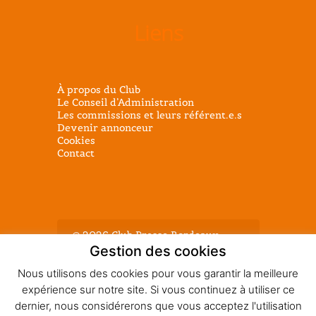
Liens
À propos du Club
Le Conseil d’Administration
Les commissions et leurs référent.e.s
Devenir annonceur
Cookies
Contact
@ 2026 Club Presse Bordeaux -
Tous droits réservés - Mentions
Gestion des cookies
légales
Nous utilisons des cookies pour vous garantir la meilleure
expérience sur notre site. Si vous continuez à utiliser ce
dernier, nous considérerons que vous acceptez l'utilisation