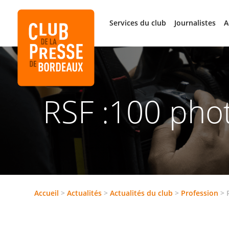
Services du club
Journalistes
A
RSF :100 phot
Accueil
>
Actualités
>
Actualités du club
>
Profession
>