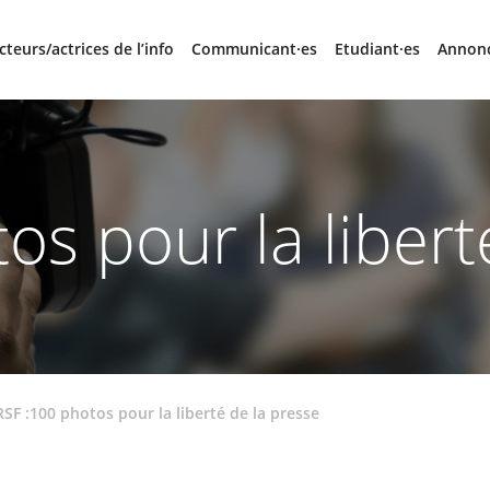
cteurs/actrices de l’info
Communicant·es
Etudiant·es
Annon
os pour la libert
RSF :100 photos pour la liberté de la presse