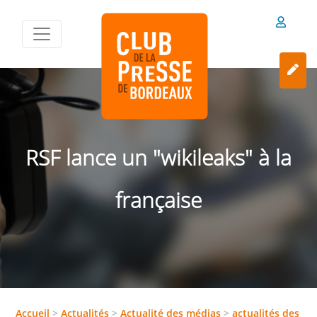
RSF lance un "wikileaks" à la
française
Accueil
>
Actualités
>
Actualité des médias
>
actualités des