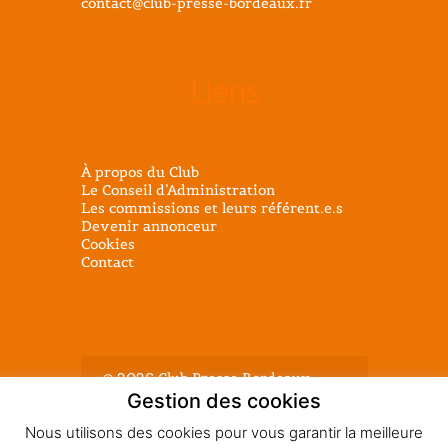
contact@club-presse-bordeaux.fr
Liens
À propos du Club
Le Conseil d’Administration
Les commissions et leurs référent.e.s
Devenir annonceur
Cookies
Contact
@ 2026 Club Presse Bordeaux -
Tous droits réservés - Mentions
Gestion des cookies
légales
Nous utilisons des cookies pour vous garantir la meilleure