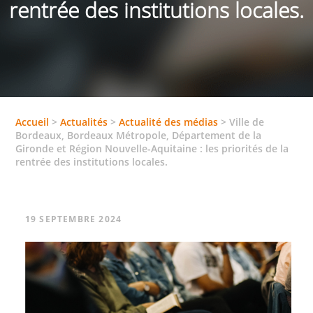
rentrée des institutions locales.
Accueil
>
Actualités
>
Actualité des médias
>
Ville de
Bordeaux, Bordeaux Métropole, Département de la
Gironde et Région Nouvelle-Aquitaine : les priorités de la
rentrée des institutions locales.
19 SEPTEMBRE 2024