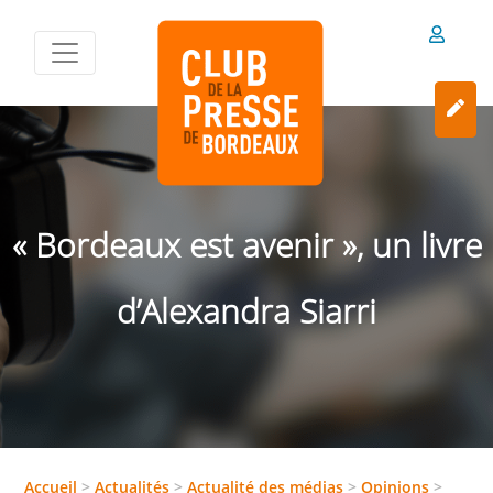
« Bordeaux est avenir », un livre
d’Alexandra Siarri
Accueil
>
Actualités
>
Actualité des médias
>
Opinions
>